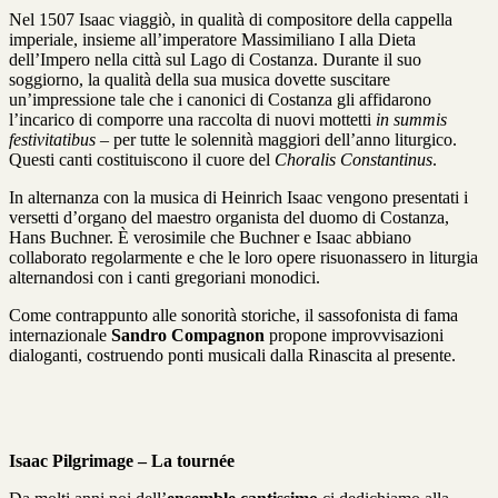
Nel 1507 Isaac viaggiò, in qualità di compositore della cappella
imperiale, insieme all’imperatore Massimiliano I alla Dieta
dell’Impero nella città sul Lago di Costanza. Durante il suo
soggiorno, la qualità della sua musica dovette suscitare
un’impressione tale che i canonici di Costanza gli affidarono
l’incarico di comporre una raccolta di nuovi mottetti
in summis
festivitatibus
– per tutte le solennità maggiori dell’anno liturgico.
Questi canti costituiscono il cuore del
Choralis Constantinus
.
In alternanza con la musica di Heinrich Isaac vengono presentati i
versetti d’organo del maestro organista del duomo di Costanza,
Hans Buchner. È verosimile che Buchner e Isaac abbiano
collaborato regolarmente e che le loro opere risuonassero in liturgia
alternandosi con i canti gregoriani monodici.
Come contrappunto alle sonorità storiche, il sassofonista di fama
internazionale
Sandro Compagnon
propone improvvisazioni
dialoganti, costruendo ponti musicali dalla Rinascita al presente.
Isaac Pilgrimage – La tournée