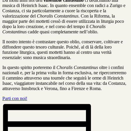
Da molti anni noi dell’
ensemble cantissimo
ci dedichiamo alla
musica di Heinrich Isaac. In quanto ensemble con radici a Zurigo e
Costanza, ci sta particolarmente a cuore la riscoperta e la
valorizzazione del
Choralis Constantinus
. Con la Riforma, la
maggior parte dei mottetti cessò di essere utilizzata in liturgia poco
dopo la loro creazione, e nel corso del tempo il
Choralis
Constantinus
cadde quasi completamente nell’oblio.
Il nostro intento è contrastare questo oblio, conservare, coltivare e
diffondere questo tesoro culturale. Poiché, al di là della loro
funzione liturgica, questi mottetti hanno al centro una verità
essenziale: sono musica straordinaria.
In questo spirito porteremo il
Choralis Constantinus
oltre i confini
nazionali e, per la prima volta in forma esclusiva, ne ripercorreremo
il cammino attraverso una tournée che seguirà le orme di Heinrich
Isaac, viaggiatore instancabile nel corso della sua vita: da Costanza,
attraverso Innsbruck e Verona, fino a Firenze e Roma.
Parti con noi!