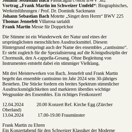
Johann Sebastian Bach
Passacaglia c-Moll BWV 582
Vortrag „Frank Martin im Schweizer Umfeld“
: Biographisches,
Werkeinführungen / Prof. Dr. Dominik Sackmann
Johann Sebastian Bach
Motette „Singet dem Herrn“ BWV 225
Thomas Jennefelt
Villarosa sarialdi
Frank Martin
Messe für Doppelchor
Die Stimme ist ein Wunderwerk der Natur und eines der
ursprünglichsten menschlichen Ausdrucksmittel. Diesem
Hintergrund entspringt auch der Name des ensembles „cantissimo“.
Er steht zugleich für die Spezialisierung auf die Königsdisziplin der
Chormusik, den A-cappella-Gesang. Ohne Begleitung von
Instrumenten entsteht dabei ein stimmiger Vielklang.
Mit drei Meisterwerken von Bach, Jennefelt und Frank Martin
begeht das ensemble cantissimo im Jahr 2024 sein 30-jähriges
Bestehen. Die Stücke fordern ein breites Spektrum stimmlicher
Ausdrucksmöglichkeiten und markieren überdies wichtige
Wegpunkte des Ensembles. Ein richtiges Festkonzert!
12.04.2024 20.00 Konzert Ref. Kirche Egg (Zürcher
Oberland)
13.04.2024 17.00-19.00 Fraumünster
Frank Martin zu Ehren
Ein Konzertabend für den Schweizer Klassiker der Moderne