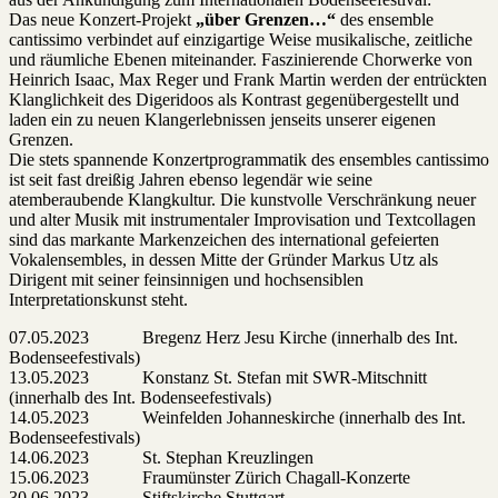
Das neue Konzert-Projekt
„über Grenzen…“
des ensemble
cantissimo verbindet auf einzigartige Weise musikalische, zeitliche
und räumliche Ebenen miteinander. Faszinierende Chorwerke von
Heinrich Isaac, Max Reger und Frank Martin werden der entrückten
Klanglichkeit des Digeridoos als Kontrast gegenübergestellt und
laden ein zu neuen Klangerlebnissen jenseits unserer eigenen
Grenzen.
Die stets spannende Konzertprogrammatik des ensembles cantissimo
ist seit fast dreißig Jahren ebenso legendär wie seine
atemberaubende Klangkultur. Die kunstvolle Verschränkung neuer
und alter Musik mit instrumentaler Improvisation und Textcollagen
sind das markante Markenzeichen des international gefeierten
Vokalensembles, in dessen Mitte der Gründer Markus Utz als
Dirigent mit seiner feinsinnigen und hochsensiblen
Interpretationskunst steht.
07.05.2023 Bregenz Herz Jesu Kirche (innerhalb des Int.
Bodenseefestivals)
13.05.2023 Konstanz St. Stefan mit SWR-Mitschnitt
(innerhalb des Int. Bodenseefestivals)
14.05.2023 Weinfelden Johanneskirche (innerhalb des Int.
Bodenseefestivals)
14.06.2023 St. Stephan Kreuzlingen
15.06.2023 Fraumünster Zürich Chagall-Konzerte
30.06.2023 Stiftskirche Stuttgart