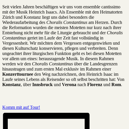
Seit vielen Jahren beschäftigen wir uns vom ensemble cantissimo
mit der Musik Heinrich Isaacs. Als Ensemble mit den Heimatorten
Zürich und Konstanz liegt uns dabei besonders die
Wiederaufarbeitung des
Choralis Constantinus
am Herzen. Durch
die Reformation wurden die meisten Motetten nur kurz nach ihrer
Entstehung nicht mehr für die Liturgie gebraucht und der
Choralis
Constantinus
geriet im Laufe der Zeit fast vollständig in
Vergessenheit. Wir möchten dem Vergessen entgegenwirken und
diesen Kulturschatz konservieren, pflegen und verbreiten. Denn
ungeachtet ihrer liturgischen Funktion geht es bei diesen Motetten
vor allem um eines: herausragende Musik. In diesem Rahmen
werden wir
den
Choralis Constantinus
über die Landesgrenzen
hinaustragen und zum ersten Mal exklusiv im Rahmen einer
Konzerttournee
den Weg nachzeichnen, den Heinrich Isaac im
Laufe seines Lebens als Reisender so oft selbst beschritten hat: Von
Konstanz
, über
Innsbruck
und
Verona
nach
Florenz
und
Rom
.
Komm mit auf Tour!