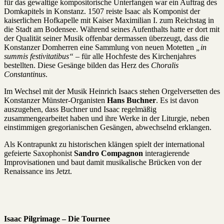
für das gewaltige kompositorische Unterfangen war ein Auftrag des
Domkapitels in Konstanz. 1507 reiste Isaac als Komponist der
kaiserlichen Hofkapelle mit Kaiser Maximilian I. zum Reichstag in
die Stadt am Bodensee. Während seines Aufenthalts hatte er dort mit
der Qualität seiner Musik offenbar dermassen überzeugt, dass die
Konstanzer Domherren eine Sammlung von neuen Motetten
„in
summis festivitatibus“
– für alle Hochfeste des Kirchenjahres
bestellten. Diese Gesänge bilden das Herz des
Choralis
Constantinus
.
Im Wechsel mit der Musik Heinrich Isaacs stehen Orgelversetten des
Konstanzer Münster-Organisten
Hans Buchner
. Es ist davon
auszugehen, dass Buchner und Isaac regelmäßig
zusammengearbeitet haben und ihre Werke in der Liturgie, neben
einstimmigen gregorianischen Gesängen, abwechselnd erklangen.
Als Kontrapunkt zu historischen klängen spielt der international
gefeierte Saxophonist
Sandro Compagnon
interagierende
Improvisationen und baut damit musikalische Brücken von der
Renaissance ins Jetzt.
Isaac Pilgrimage – Die Tournee