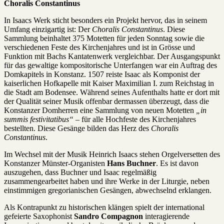
Choralis Constantinus
In Isaacs Werk sticht besonders ein Projekt hervor, das in seinem
Umfang einzigartig ist: Der
Choralis Constantinus
. Diese
Sammlung beinhaltet 375 Motetten für jeden Sonntag sowie die
verschiedenen Feste des Kirchenjahres und ist in Grösse und
Funktion mit Bachs Kantatenwerk vergleichbar. Der Ausgangspunkt
für das gewaltige kompositorische Unterfangen war ein Auftrag des
Domkapitels in Konstanz. 1507 reiste Isaac als Komponist der
kaiserlichen Hofkapelle mit Kaiser Maximilian I. zum Reichstag in
die Stadt am Bodensee. Während seines Aufenthalts hatte er dort mit
der Qualität seiner Musik offenbar dermassen überzeugt, dass die
Konstanzer Domherren eine Sammlung von neuen Motetten
„in
summis festivitatibus“
– für alle Hochfeste des Kirchenjahres
bestellten. Diese Gesänge bilden das Herz des
Choralis
Constantinus
.
Im Wechsel mit der Musik Heinrich Isaacs stehen Orgelversetten des
Konstanzer Münster-Organisten
Hans Buchner
. Es ist davon
auszugehen, dass Buchner und Isaac regelmäßig
zusammengearbeitet haben und ihre Werke in der Liturgie, neben
einstimmigen gregorianischen Gesängen, abwechselnd erklangen.
Als Kontrapunkt zu historischen klängen spielt der international
gefeierte Saxophonist
Sandro Compagnon
interagierende